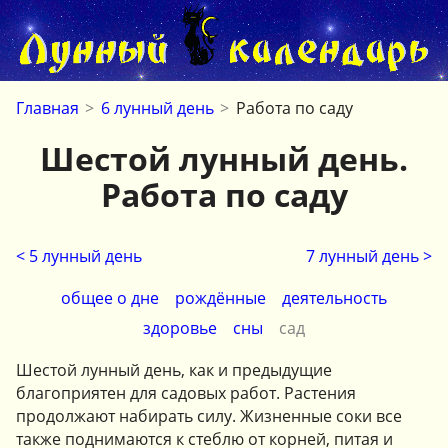
Главная
>
6 лунный день
>
Работа по саду
Шестой лунный день.
Работа по саду
< 5 лунный день
7 лунный день >
общее о дне
рождённые
деятельность
здоровье
сны
сад
Шестой лунный день, как и предыдущие
благоприятен для садовых работ. Растения
продолжают набирать силу. Жизненные соки все
также поднимаются к стеблю от корней, питая и