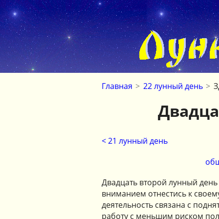
Главная
>
22 лунный день
>
З
Двадца
< 21 лунный день
общ
Двадцать второй лунный день
вниманием отнестись к своему
деятельность связана с подня
работу с меньшим риском пол