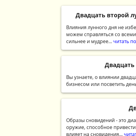
Двадцать второй лу
Влияния лунного дня не избе
можем справляться со всеми
сильнее и мудрее...
читать п
Двадцать 
Вы узнаете, о влиянии двадц
бизнесом или посветить день
Дв
Образы сновидений - это ди
оружие, способное привести 
влияет на сновидения...
чита