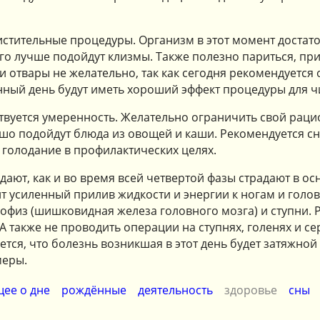
стительные процедуры. Организм в этот момент достато
ого лучше подойдут клизмы. Также полезно париться, пр
и и отвары не желательно, так как сегодня рекомендуетс
нный день будут иметь хороший эффект процедуры для ч
твуется умеренность. Желательно ограничить свой раци
ошо подойдут блюда из овощей и каши. Рекомендуется сн
я голодание в профилактических целях.
дают, как и во время всей четвертой фазы страдают в о
ит усиленный прилив жидкости и энергии к ногам и голо
пофиз (шишковидная железа головного мозга) и ступни. 
. А также не проводить операции на ступнях, голенях и 
ется, что болезнь возникшая в этот день будет затяжной
меры.
ее о дне
рождённые
деятельность
здоровье
сны