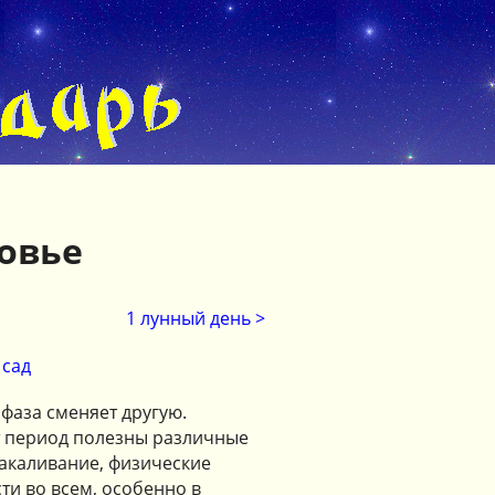
овье
1 лунный день >
сад
фаза сменяет другую.
т период полезны различные
акаливание, физические
ти во всем, особенно в