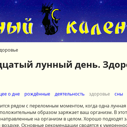
доровье
дцатый лунный день. Здор
ее о дне
рождённые
деятельность
здоровье
сны
ится рядом с переломным моментом, когда одна лунная 
я положительным образом заряжает ваш организм. В это
направленные на организм в целом. Хорошо подходят з
 воздухе. Основные рекомендации сводятся к умереннос