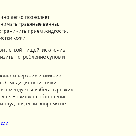
чно легко позволяет
инимать травяные ванны,
я ограничить прием жидкости.
истки кожи.
он легкой пищей, исключив
изить потребление супов и
сновном верхние и нижние
ве. С медицинской точки
Рекомендуется избегать резких
сердце. Возможно обострение
 и трудной, если вовремя не
сад